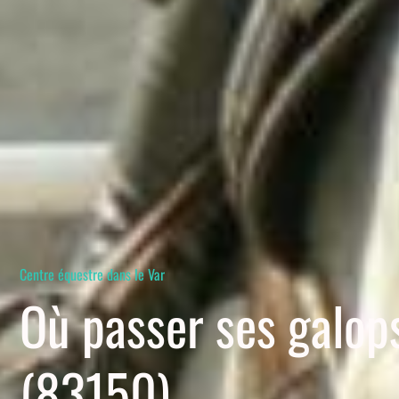
Centre équestre dans le Var
Où passer ses galop
(83150)