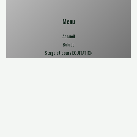
Menu
Accueil
Balade
Stage et cours EQUITATION
STAGE EQUITATION
COURS EQUITATION
LES GALOPS
pension & DEMI PENSION
Préparation Compétitions
Actualités
Contact