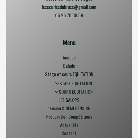
lesecuriesdubrusc@gmail.com
06 26 70 39 59
Menu
Accueil
Balade
Stage et cours EQUITATION
STAGE EQUITATION
COURS EQUITATION
LES GALOPS
pension & DEMI PENSION
Préparation Compétitions
Actualités
Contact